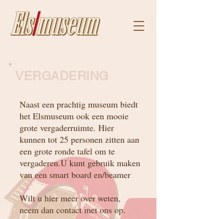
VERGADERING
Naast een prachtig museum biedt
het Elsmuseum ook een mooie
grote vergaderruimte. Hier
kunnen tot 25 personen zitten aan
een grote ronde tafel om te
vergaderen.U kunt gebruik maken
van een smart board en/beamer
Wilt u hier meer over weten,
neem dan contact met ons op.