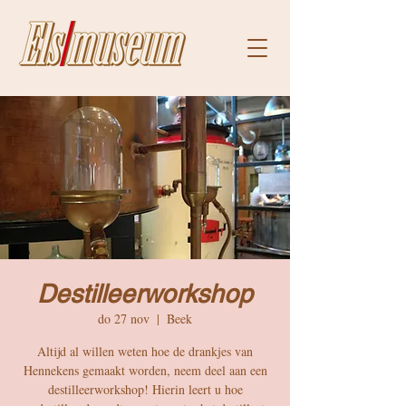
Destilleerworkshop
do 27 nov
  |  
Beek
Altijd al willen weten hoe de drankjes van
Hennekens gemaakt worden, neem deel aan een
destilleerworkshop! Hierin leert u hoe