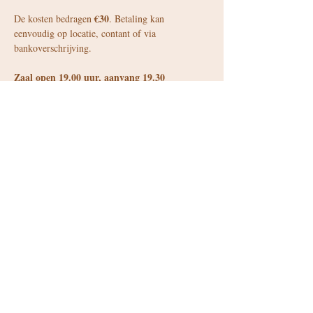
€30
De kosten bedragen 
. Betaling kan 
eenvoudig op locatie, contant of via 
bankoverschrijving.
Zaal open 19.00 uur, aanvang 19.30
de bar geopend
Tijdens elke activiteit is 
. Hier 
kun je terecht voor een lekker drankje en diverse 
speciale Els en 
snacks. Daarnaast zijn ook onze 
Likeur d’Amour
een 
 verkrijgbaar, nu in 
speciale jubileumeditie!
Deel dit evenement