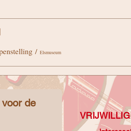
enstelling
/
Elsmuseum
n voor de
VRIJWILLI