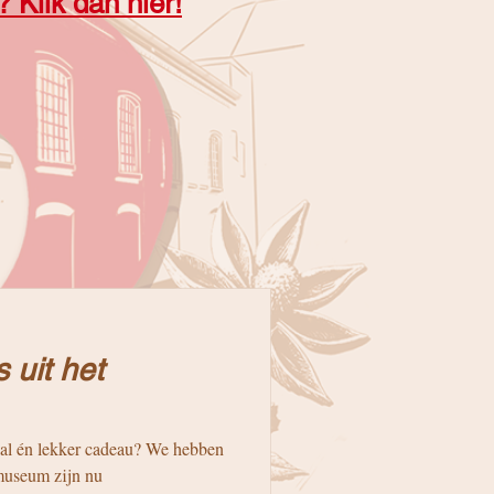
? Klik dan hier!
 uit het
aal én lekker cadeau? We hebben
smuseum zijn nu